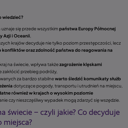
o wiedzieć?
 uznaje się przede wszystkim
państwa Europy Północnej
 Azji i Oceanii
,
szych krajów decyduje nie tylko poziom przestępczości, lecz
o konfliktów oraz zdolność państwa do reagowania na
 kraj na świecie, wpływa także
zagrożenie klęskami
 zakłócić przebieg podróży,
awanych za bardzo stabilne
warto śledzić komunikaty służb
eżenia
dotyczące pogody, transportu i utrudnień na miejscu,
ydatne również w krajach o wysokim poziomie
anie czy nieszczęśliwy wypadek mogą zdarzyć się wszędzie.
a świecie – czyli jakie? Co decyduje
 miejsca?