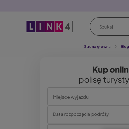
P
r
z
Szukaj
e
j
d
ź
Strona główna
Blo
d
o
Kup onli
t
r
polisę turyst
e
ś
Miejsce wyjazdu
c
i
Data rozpoczęcia podróży