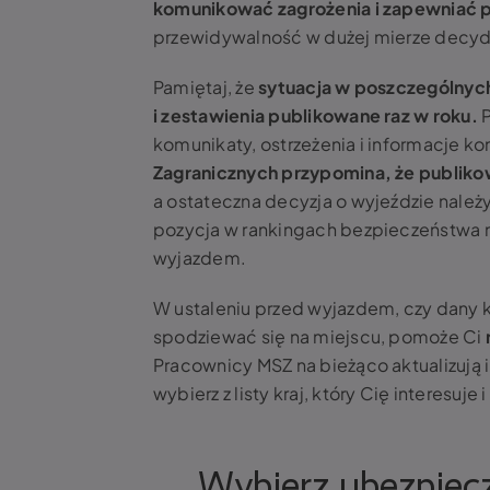
komunikować zagrożenia i zapewniać p
przewidywalność w dużej mierze decyd
Pamiętaj, że
sytuacja w poszczególnych
i zestawienia publikowane raz w roku.
P
komunikaty, ostrzeżenia i informacje ko
Zagranicznych przypomina, że publiko
a ostateczna decyzja o wyjeździe nale
pozycja w rankingach bezpieczeństwa nie
wyjazdem.
W ustaleniu przed wyjazdem, czy dany k
spodziewać się na miejscu, pomoże Ci
Pracownicy MSZ na bieżąco aktualizują 
wybierz z listy kraj, który Cię interesu
Wybierz ubezpiecz