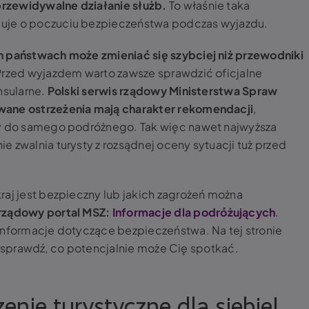
rzewidywalne działanie służb.
To właśnie taka
uje o poczuciu bezpieczeństwa podczas wyjazdu.
 państwach może zmieniać się szybciej niż przewodniki
rzed wyjazdem warto zawsze sprawdzić oficjalne
nsularne.
P
olski serwis rządowy Ministerstwa Spraw
wane ostrzeżenia mają charakter rekomendacji
,
ży do samego podróżnego. Tak więc nawet najwyższa
 zwalnia turysty z rozsądnej oceny sytuacji tuż przed
raj jest bezpieczny lub jakich zagrożeń można
rządowy portal MSZ:
Informacje dla podróżujących
.
informacje dotyczące bezpieczeństwa. Na tej stronie
je i sprawdź, co potencjalnie może Cię spotkać.
enie turystyczne dla siebie!