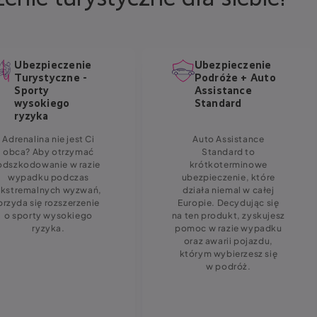
Ubezpieczenie
Ubezpieczenie
Turystyczne -
Podróże + Auto
Sporty
Assistance
wysokiego
Standard
ryzyka
Adrenalina nie jest Ci
Auto Assistance
obca? Aby otrzymać
Standard to
odszkodowanie w razie
krótkoterminowe
wypadku podczas
ubezpieczenie, które
ekstremalnych wyzwań,
działa niemal w całej
przyda się rozszerzenie
Europie. Decydując się
o sporty wysokiego
na ten produkt, zyskujesz
ryzyka.
pomoc w razie wypadku
oraz awarii pojazdu,
którym wybierzesz się
w podróż.