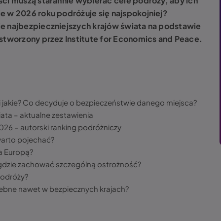
ści muszą starannie wybierać cele podróży, aby ich
e w 2026 roku podróżuje się najspokojniej?
e najbezpieczniejszych krajów świata na podstawie
 stworzony przez Institute for Economics and Peace.
yli jakie? Co decyduje o bezpieczeństwie danego miejsca?
ata – aktualne zestawienia
026 – autorski ranking podróżniczy
 warto pojechać?
za Europą?
 gdzie zachować szczególną ostrożność?
podróży?
zebne nawet w bezpiecznych krajach?