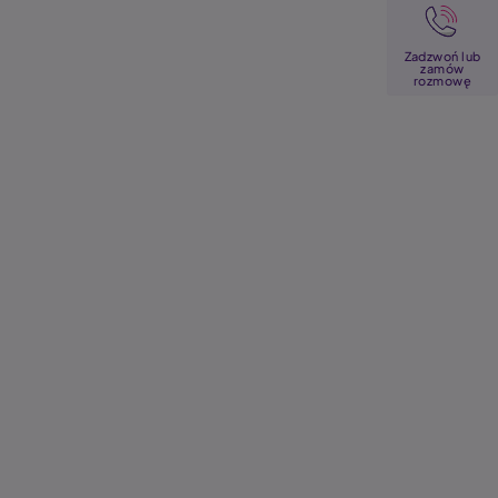
Image
Zadzwoń lub
zamów
rozmowę