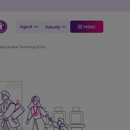
Agent
Szkody
MENU
Otwórz
opcje
raje świata? Ranking 2026
dostępności