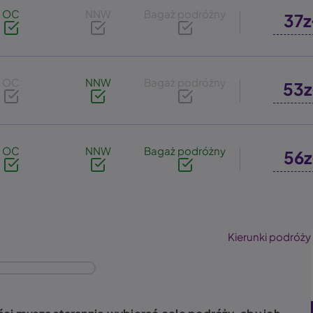
OC
NNW
Bagaż podróżny
37z
OC
NNW
Bagaż podróżny
53z
OC
NNW
Bagaż podróżny
56z
Kierunki podróży