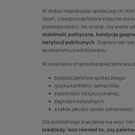
W dobie niepokojów społecznych i konfl
dzień, o bezpieczeństwie kraju nie da s
przestępczości. Na ocenę, czy warto u
stabilność polityczna, kondycja gospo
instytucji publicznych
. Dopiero taki sze
spokojnemu podróżowaniu.
W określeniu stopnia bezpieczeństwa 
bezpieczeństwa społecznego,
ryzyka konfliktu i zamachów,
stabilności instytucjonalnej,
zagrożeń naturalnych,
a także jakości opieki zdrowotnej 
Dla podróżnego znaczenie ma więc nie t
kradzieży, lecz również to, czy państw