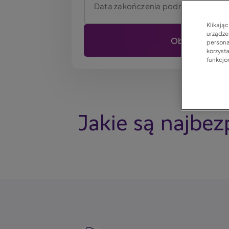
Data zakończenia podróży
Klikają
urządzen
persona
korzyst
funkcjo
Jakie są najbez