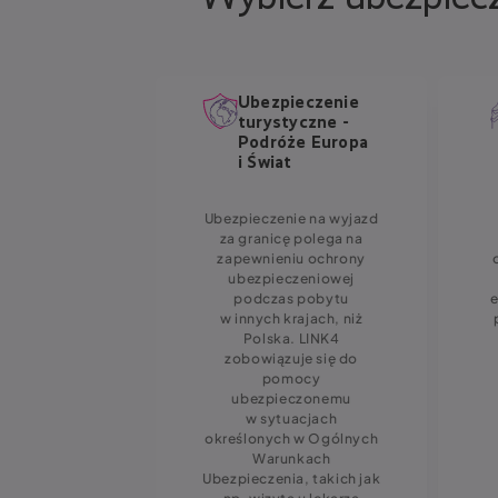
pieczenie
Ubezpieczenie
óże + Auto
turystyczne -
stance
Podróże Europa
dard
i Świat
ssistance
Ubezpieczenie na wyjazd
dard to
za granicę polega na
terminowe
zapewnieniu ochrony
zenie, które
ubezpieczeniowej
emal w całej
podczas pobytu
Decydując się
w innych krajach, niż
ukt, zyskujesz
Polska. LINK4
azie wypadku
zobowiązuje się do
rii pojazdu,
pomocy
bierzesz się
ubezpieczonemu
odróż.
w sytuacjach
określonych w Ogólnych
Warunkach
Ubezpieczenia, takich jak