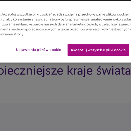
c „Akceptuj wszystkie pliki cookie” zgadzasz się na przechowywanie plików cookie 
iu, aby korzystanie z nawigacji strony było sprawniejsze, analizowanie wykorzystan
lizowanie reklam, wsparcie naszych działań marketingowych, w celach związanych
aniem z mediów społecznościowych, a także przechowywanie plików niezbędnych
nowania strony.
Ustawienia plików cookie
Akceptuj wszystkie pliki cookie
pieczniejsze kraje świa