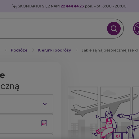
 SKONTAKTUJ SIĘ Z NAMI 
22 444 44 23
  pon. - pt. 8:00 - 20:00
g
Podróże
Kierunki podróży
Jakie są najbezpieczniejsze k
ne
yczną