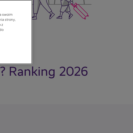
na swoim
ia strony,
 z
 do
ta? Ranking 2026