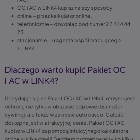
OC i AC w LINK4 kupisz na trzy sposoby:
online – przez kalkulator online,
telefonicznie – dzwoniąc pod numer 22 444 44
23,
stacjonarnie – u agenta współpracującego
z LINK4.
Dlaczego warto kupić Pakiet OC
i AC w LINK4?
Decydując się na Pakiet OC i AC w LINK4, otrzymujesz
ochronę nie tylko w obszarze odpowiedzialności
cywilnej, ale także w zakresie auto casco. Całość
dostępna jest w atrakcyjnej cenie. Pakiet OC i AC
kupisz w LINK4 za pomocą intuicyjnego kalkulatora
online w kilka chwil! Będziesz potrzebował tylko kilku