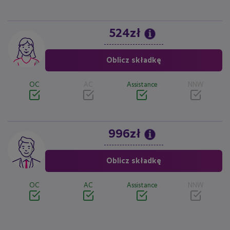
524zł
Image
Oblicz składkę
OC
AC
Assistance
NNW
996zł
Image
Oblicz składkę
OC
AC
Assistance
NNW