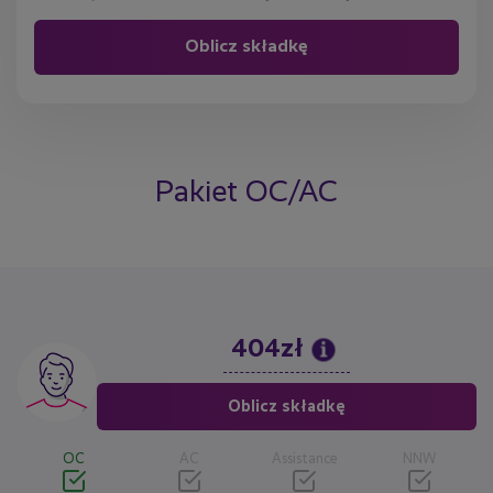
Pakiet OC/AC
404zł
Image
Oblicz składkę
OC
AC
Assistance
NNW