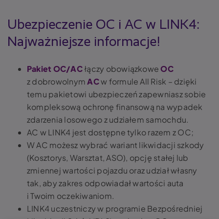
Ubezpieczenie OC i AC w LINK4:
Najważniejsze informacje!
Pakiet OC/AC
łączy obowiązkowe
OC
z dobrowolnym
AC
w formule All Risk – dzięki
temu pakietowi ubezpieczeń zapewniasz sobie
kompleksową ochronę finansową na wypadek
zdarzenia losowego z udziałem samochdu.
AC w LINK4 jest dostępne tylko razem z OC;
W AC możesz wybrać wariant likwidacji szkody
(Kosztorys, Warsztat, ASO), opcję stałej lub
zmiennej wartości pojazdu oraz udział własny
tak, aby zakres odpowiadał wartości auta
i Twoim oczekiwaniom.
LINK4 uczestniczy w programie Bezpośredniej