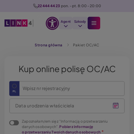
P
22 444 44 23
  pon. - pt. 8:00 - 20:00
r
z
Agent
Szkody
e
Otwórz
j
Szukaj
opcje
d
Strona główna
Pakiet OC/AC
dostępności
ź
d
o
Kup online polisę OC/AC
t
r
e
Wpisz nr rejestracyjny
ś
c
Data urodzenia właściciela
i
Zapoznałam/em się z "Informacją o przetwarzaniu
danych osobowych".
Pobierz informację
o przetwarzaniu Twoich danych osobowych