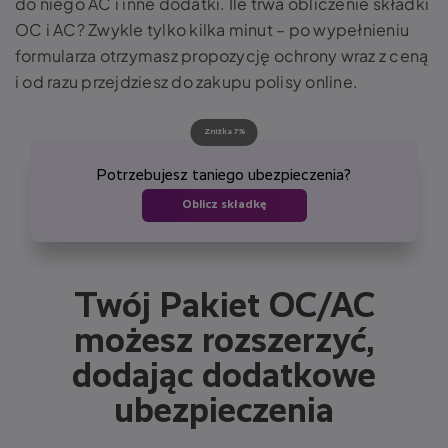
do niego AC i inne dodatki. Ile trwa obliczenie składki
OC i AC? Zwykle tylko kilka minut – po wypełnieniu
formularza otrzymasz propozycję ochrony wraz z ceną
i od razu przejdziesz do zakupu polisy online.
Zniżka 7%
Potrzebujesz taniego ubezpieczenia?
Oblicz składkę
Twój Pakiet OC/AC
możesz rozszerzyć,
dodając dodatkowe
ubezpieczenia