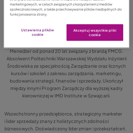
marketingowych, w celach związanych z korzystaniem z mediów
społecznościowych, a także przechowywanie plików niezbędnych do
funkcjonowania strony.
Mikołaj Ciaś
Ustawienia plików
Akceptuj wszystkie pliki
cookie
cookie
WICEPREZES ZARZĄDU
Menedżer od ponad 20 lat związany z branżą FMCG.
Absolwent Politechniki Warszawskiej Wydziału Inżynierii
Środowiska ze specjalnością Zarządzanie oraz licznych
kursów i szkoleń z zakresu zarządzania, marketingu,
budowania strategii, finansów i sprzedaży. Ukończył
między innymi Program Zarządczy dla wyższej kadry
kierowniczej w IMD Institute w Szwajcarii.
Wszechstronny przedsiębiorca, strategiczny marketer
i lider sprzedaży znany z holistycznych zdolności
biznesowych. Doświadczony lider zmian i przekształceń.