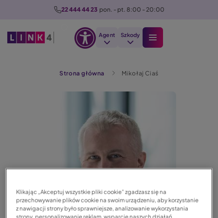
P
22 444 44 23
  pon. - pt. 8:00 - 20:00
r
z
Agent
Szkody
e
Otwórz
j
Szukaj
opcje
d
Strona główna
Mikołaj Ciaś
dostępności
ź
d
Obraz
o
t
r
e
ś
c
i
Klikając „Akceptuj wszystkie pliki cookie” zgadzasz się na
przechowywanie plików cookie na swoim urządzeniu, aby korzystanie
z nawigacji strony było sprawniejsze, analizowanie wykorzystania
strony, personalizowanie reklam, wsparcie naszych działań