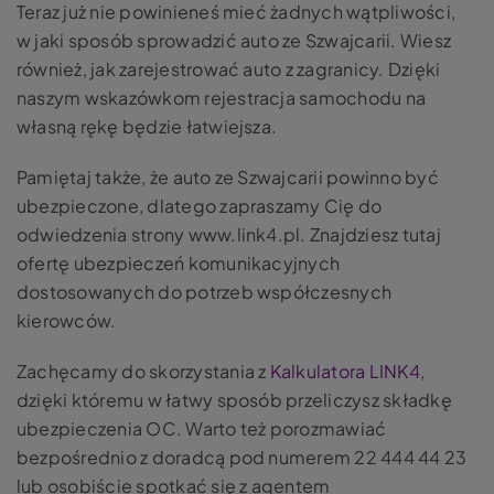
Teraz już nie powinieneś mieć żadnych wątpliwości,
w jaki sposób sprowadzić auto ze Szwajcarii. Wiesz
również, jak zarejestrować auto z zagranicy.
Dzięki
naszym wskazówkom rejestracja samochodu na
własną rękę będzie łatwiejsza.
Pamiętaj także, że auto ze Szwajcarii powinno być
ubezpieczone, dlatego zapraszamy Cię do
odwiedzenia strony www.link4.pl. Znajdziesz tutaj
ofertę ubezpieczeń komunikacyjnych
dostosowanych do potrzeb współczesnych
kierowców.
Zachęcamy do skorzystania z
Kalkulatora LINK4
,
dzięki któremu w łatwy sposób przeliczysz składkę
ubezpieczenia OC. Warto też porozmawiać
bezpośrednio z doradcą pod numerem 22 444 44 23
lub osobiście spotkać się z agentem