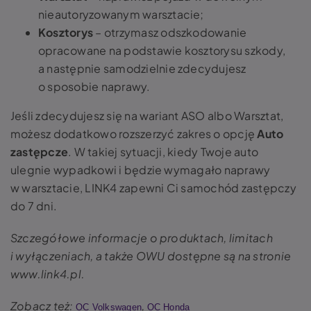
nieautoryzowanym warsztacie;
Kosztorys
– otrzymasz odszkodowanie
opracowane na podstawie kosztorysu szkody,
a następnie samodzielnie zdecydujesz
o sposobie naprawy.
Jeśli zdecydujesz się na wariant ASO albo Warsztat,
możesz dodatkowo rozszerzyć zakres o opcję
Auto
zastępcze
. W takiej sytuacji, kiedy Twoje auto
ulegnie wypadkowi i będzie wymagało naprawy
w warsztacie, LINK4 zapewni Ci samochód zastępczy
do 7 dni.
Szczegółowe informacje o produktach, limitach
i wyłączeniach, a także OWU dostępne są na stronie
www.link4.pl.
Zobacz też:
,
OC Volkswagen
OC Honda