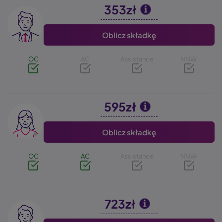
353zł
Image
Oblicz składkę
OC
AC
Assistance
NNW
595zł
Image
Oblicz składkę
OC
AC
Assistance
NNW
723zł
Image