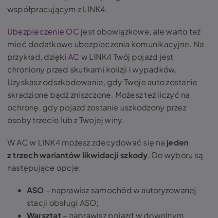
współpracującym z LINK4.
Ubezpieczenie OC
jest obowiązkowe, ale warto też
mieć dodatkowe ubezpieczenia komunikacyjne. Na
przykład, dzięki
AC
w LINK4 Twój pojazd jest
chroniony przed skutkami kolizji i wypadków.
Uzyskasz odszkodowanie, gdy Twoje auto zostanie
skradzione bądź zniszczone. Możesz też liczyć na
ochronę, gdy pojazd zostanie uszkodzony przez
osoby trzecie lub z Twojej winy.
W AC w LINK4 możesz zdecydować się na
jeden
z trzech wariantów likwidacji szkody
. Do wyboru są
następujące opcje:
ASO
– naprawisz samochód w autoryzowanej
stacji obsługi ASO;
Warsztat
– naprawisz pojazd w dowolnym