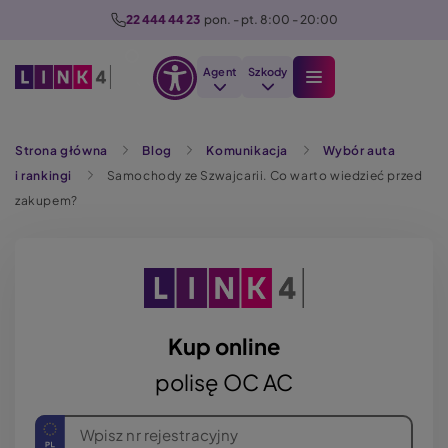
P
22 444 44 23
  pon. - pt. 8:00 - 20:00
r
z
Agent
Szkody
e
Otwórz
j
Szukaj
opcje
d
Strona główna
Blog
Komunikacja
Wybór auta
dostępności
ź
i rankingi
Samochody ze Szwajcarii. Co warto wiedzieć przed
d
zakupem?
o
t
r
e
ś
c
Kup online
i
polisę OC AC
Wpisz nr rejestracyjny