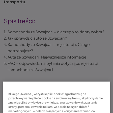
transportu.
Spis treści:
Samochody ze Szwajcarii – dlaczego to dobry wybór?
Jak sprawdzić auto ze Szwajcarii?
Samochody ze Szwajcarii – rejestracja. Czego
potrzebujesz?
Auta ze Szwajcarii. Najważniejsze informacje
FAQ – odpowiedzi na pytania dotyczące rejestracji
samochodu ze Szwajcarii
Według statystyk podawanych przez
Instytut Badań
Klikając „Akceptuj wszystkie pliki cookie” zgadzasz się na
Rynku Motoryzacyjnego Samar
, w 2023 roku do Polski
przechowywanie plików cookie na swoim urządzeniu, aby korzystanie
sprowadzono z zagranicy ponad 730 tysięcy
z nawigacji strony było sprawniejsze, analizowanie wykorzystania
strony, personalizowanie reklam, wsparcie naszych działań
samochodów osobowych – głównie z Niemiec, Francji
marketingowych, w celach związanych z korzystaniem z mediów