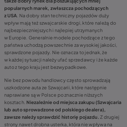
także dobry rynek dla poszukujących mniej
popularnych marek, zwłaszcza pochodzących
z USA
. Na dobry stan techniczny pojazdów duży
wpływ mają też szwajcarskie drogi, które należą do
najbezpieczniejszych i najlepiej utrzymanych
w Europie. Generalnie modele pochodzące z tego
państwa uchodzą powszechnie za wysokiej jakości,
sprawdzone pojazdy. Nie oznacza to jednak, że
w każdej sytuacji należy ufać sprzedawcy i że każde
auto z tego kraju jest bezwypadkowe.
Nie bez powodu handlowcy często sprowadzają
uszkodzone auta ze Szwajcarii, które następnie
naprawiane są w Polsce po znacznie niższych
kosztach.
Niezależnie od miejsca zakupu (Szwajcaria
lub auto sprowadzone od polskiego dealera),
zawsze należy sprawdzić historię pojazdu.
Z drugiej
strony nawet drobna usterka, która nie wpływa na