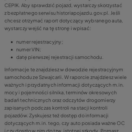
CEPIK. Aby sprawdzić pojazd, wystarczy skorzystać
z bezpłatnego serwisu historiapojazdu.gov.pl. Jeśli
chcesz otrzymać raport dotyczący wybranego auta,
wystarczy wejść na tę stronę i wpisać:
numer rejestracyjny;
numer VIN;
datę pierwszej rejestracji samochodu.
Informacje te znajdziesz w dowodzie rejestracyjnym
samochodu ze Szwajcarii. W raporcie znajdziesz wiele
ważnych i przydatnych informacji dotyczących m.in.
mocy i pojemności silnika, terminów okresowych
badań technicznych oraz odczytów drogomierzy
zapisanych podczas kontroli na stacji kontroli
pojazdów. Zyskujesz też dostęp do informacji
dotyczących m.in. tego, czy auto posiada ważne OC
i czy doszło w nim do tzw. istotnej szkody. Poznasz