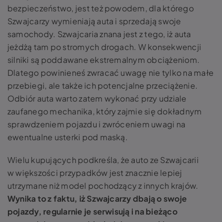
bezpieczeństwo, jest też powodem, dla którego
Szwajcarzy wymieniają auta i sprzedają swoje
samochody. Szwajcaria znana jest z tego, iż auta
jeżdżą tam po stromych drogach. W konsekwencji
silniki są poddawane ekstremalnym obciążeniom.
Dlatego powinieneś zwracać uwagę nie tylko na małe
przebiegi, ale także ich potencjalne przeciążenie.
Odbiór auta warto zatem wykonać przy udziale
zaufanego mechanika, który zajmie się dokładnym
sprawdzeniem pojazdu i zwróceniem uwagi na
ewentualne usterki pod maską.
Wielu kupujących podkreśla, że auto ze Szwajcarii
w większości przypadków jest znacznie lepiej
utrzymane niż model pochodzący z innych krajów.
Wynika to z faktu, iż Szwajcarzy dbają o swoje
pojazdy, regularnie je serwisują i na bieżąco