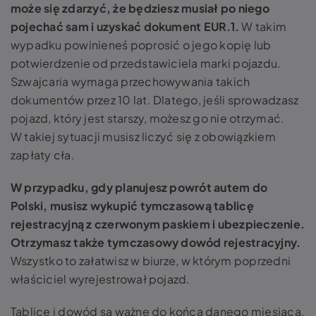
może się zdarzyć, że będziesz musiał po niego
pojechać sam i uzyskać dokument EUR.1.
W takim
wypadku powinieneś poprosić o jego kopię lub
potwierdzenie od przedstawiciela marki pojazdu.
Szwajcaria wymaga przechowywania takich
dokumentów przez 10 lat. Dlatego, jeśli sprowadzasz
pojazd, który jest starszy, możesz go nie otrzymać.
W takiej sytuacji musisz liczyć się z obowiązkiem
zapłaty cła.
W przypadku, gdy planujesz powrót autem do
Polski, musisz wykupić tymczasową tablicę
rejestracyjną z czerwonym paskiem i ubezpieczenie.
Otrzymasz także tymczasowy dowód rejestracyjny.
Wszystko to załatwisz w biurze, w którym poprzedni
właściciel wyrejestrował pojazd.
Tablice i dowód są ważne do końca danego miesiąca.