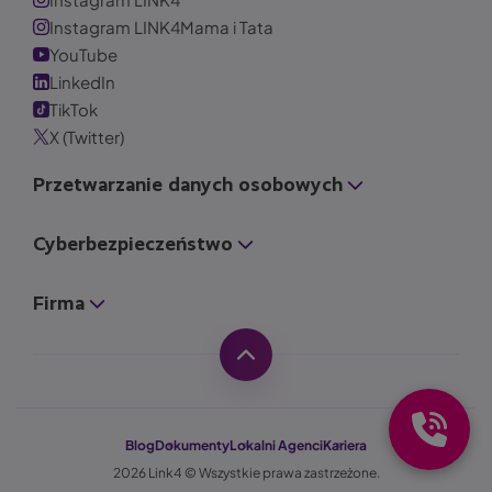
Instagram LINK4Mama i Tata
YouTube
LinkedIn
TikTok
X (Twitter)
Przetwarzanie danych osobowych
Cyberbezpieczeństwo
Firma
Blog
Dokumenty
Lokalni Agenci
Kariera
2026 Link4 © Wszystkie prawa zastrzeżone.